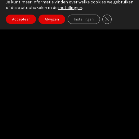
Je kunt meer informatie vinden over welke cookies we gebruiken
of deze uitschakelen in de
instellingen
.
SLUIT AVG/G
Accepteer
Afwijzen
Instellingen
Omwille van grote nieuwigheden in
september, kreeg onze website alvast een
grote update voor seizoen 26-27
Check dus zeker ons lessenrooster en het
aanbod hieronder voor enkele aankomende
nieuwigheden.
Wij hebben er alvast ongelofelijk veel zin in!