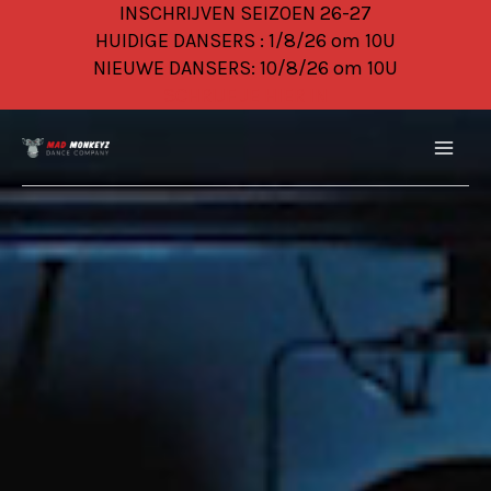
Ga
INSCHRIJVEN SEIZOEN 26-27
naar
HUIDIGE DANSERS : 1/8/26 om 10U
de
NIEUWE DANSERS: 10/8/26 om 10U
inhoud
SCHRIJF JE HIER IN